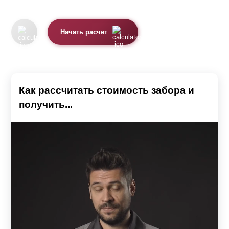
определиться с типом, дизайном и размером
конструкции, также учесть особенности рельефа участка
Начать расчет
и характеристики грунта. Так как от этого напрямую
будет зависеть размер бюджета, необходимого для
воплощения вашей задумки.
Важным нюансом является проходимость. В случае,
Как рассчитать стоимость забора и
если дом находится в центральных частях города,
получить...
лучше всего подобрать глухой вариант ограждения. Так
вы сможете избежать посторонних взглядов и создать
эффект подавления шума от проезжающего
транспорта. К тому же, высокая конструкция станет
гарантом вашей безопасности и преградит путь ворам.
Перед строительством следует учитывать размеры
участка и дома. Они должны друг другу соответствовать.
Например, не очень красиво смотрится двухметровый