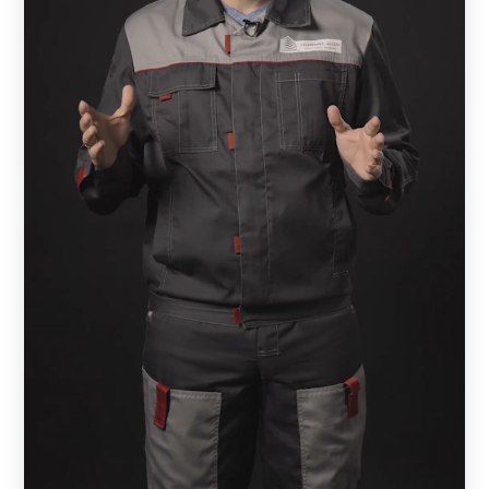
забор, который находится рядом с одноэтажным домом.
Чтобы добиться гармонии, необходимо подобрать
вариант на 1-1,5 метра. Если же ваш дом состоит из
нескольких этажей, то и забор должен быть значительно
выше.
Также важно обратить внимание на характер участка.
Если он расположен на местности с большим
перепадом высот или посреди холмов, то установка
конструкции значительно осложнится (увеличивается
бюджет). В этом случае можно выбрать более простой и
доступный вариант, который не потребует
дополнительных вложений.
Крайне важно, чтобы фасад коттеджа и лицевая часть
конструкции дополняли друг друга, создавая эффект
единой конструкции. А достигается он благодаря