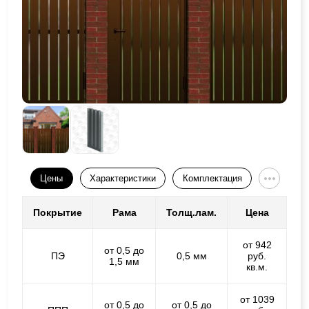
Цены
Характеристики
Комплектация
Покрытие
Рама
Толщ.лам.
Цена
от 942
от 0,5 до
ПЭ
0,5 мм
руб.
1,5 мм
кв.м.
от 1039
от 0,5 до
от 0,5 до