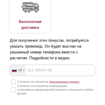
впишется в общий ландшафт участка, обеспечит его
безопасность?
Увы, на рынке есть немало недобросовестных
Бесплатная
доставка
компаний. Наобещают "Золотые горы", и технично
скроются за ними. А у вас помимо потери денег, сроки
Для получения этих бонусов, потребуется
по строительству сорваны и все планы нарушены. Как
указать промокод. Он будет выслан на
подобрать идеальный вариант люксового ограждения и
указанный номер телефона вместе с
не попасть в руки мошенников, читайте далее.
расчетом. Подробности в видео.
Подготовка к строительству забора
+7
Начнем с того, что покупка и установка забора для дачи
Согласен на обработку
персональных данных
Согласен на получение информации
или для загородного дома, крайне затратная статья
и рекламных предложений (сможете отказаться в любое
расходов. Поэтому еще на этапе составления дизайн-
время)
проекта стоит детально продумать все нюансы: