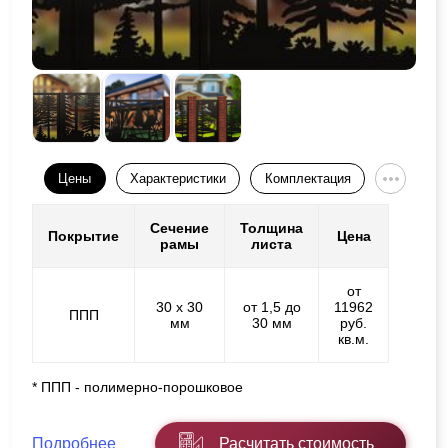
Цены
Характеристики
Комплектация
Сечение
Толщина
Покрытие
Цена
рамы
листа
от
30 х 30
от 1,5 до
11962
ППП
мм
30 мм
руб.
кв.м.
* ППП - полимерно-порошковое
Подробнее
Расчитать стоимость