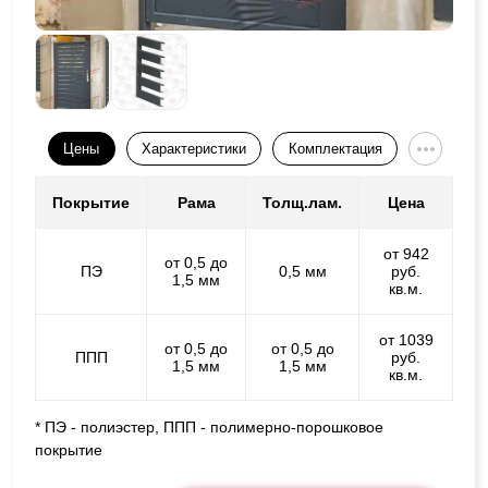
Цены
Характеристики
Комплектация
Покрытие
Рама
Толщ.лам.
Цена
от 942
от 0,5 до
ПЭ
0,5 мм
руб.
1,5 мм
кв.м.
от 1039
от 0,5 до
от 0,5 до
ППП
руб.
1,5 мм
1,5 мм
кв.м.
* ПЭ - полиэстер, ППП - полимерно-порошковое
покрытие