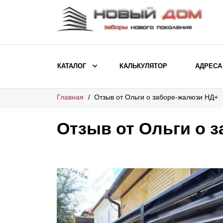
КАТАЛОГ
КАЛЬКУЛЯТОР
АДРЕСА
Главная
Отзыв от Ольги о заборе-жалюзи НД+
ВЫБОР ПО МОДЕЛИ
Заборы Ранчо
Отзыв от Ольги о 
Заборы Хай-тек
Заборы Классика
Заборы Жалюзи
ВЫБОР ПО НАЗНАЧЕНИЮ
Заборы и ограждения для детских
садов