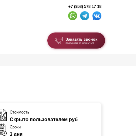
+7 (958) 578-17-18
Заказать звонок
позвоним за наш счет
ВЫБОР ПО ТИПУ
Модульные заборы и ограждения
Комбинированные заборы
Секционные заборы
ВОРОТА И КАЛИТКИ
Стоимость
Скрыто пользователем руб
Ворота откатные
Сроки
Ворота распашные
3 дня
Ворота складные гармошка