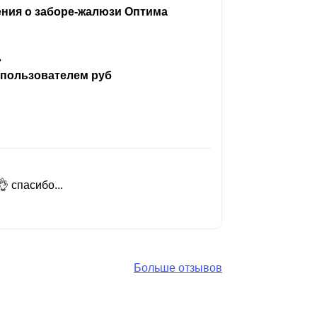
ения о заборе-жалюзи Оптима
ь
 пользователем руб
 спасибо...
Добрый день
Читать вес
Больше отзывов