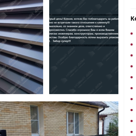
ВЫБОР ПО ХАРАКТЕРИСТИКАМ
Горизонтальные заборы
К
Высокие заборы
Красивые, дизайнерские заборы
ВЫБОР ПО СПОСОБУ МОНТАЖА
Заборы под ключ
Готовые заборы
Комплекты заборов-лего "сделай сам"
Быстровозводимые заборы