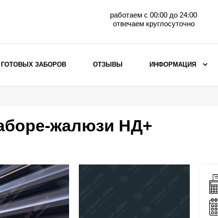
работаем с 00:00 до 24:00
отвечаем круглосуточно
 ГОТОВЫХ ЗАБОРОВ
ОТЗЫВЫ
ИНФОРМАЦИЯ
ВЫБОР ПО МАТЕРИАЛУ
Заборы с кирпичными столбами
заборе-жалюзи НД+
Заборы из евроштакетника
горизонтального
Металлические заборы для дачи
Забор жалюзи с кирпичными столбами
Металлические заборы
Металлические ограждения